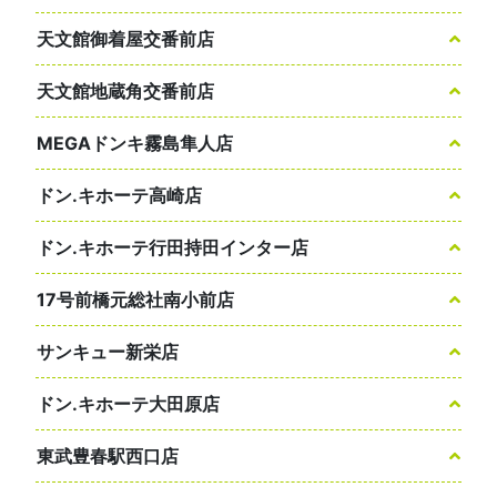
天文館御着屋交番前店
天文館地蔵角交番前店
MEGAドンキ霧島隼人店
ドン.キホーテ高崎店
ドン.キホーテ行田持田インター店
17号前橋元総社南小前店
サンキュー新栄店
ドン.キホーテ大田原店
東武豊春駅西口店