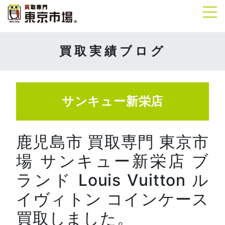
Tog
買取実績ブログ
サンキュー新栄店
鹿児島市 買取専門 東京市
場 サンキュー新栄店 ブ
ランド Louis Vuitton ル
イヴィトン コインケース
買取しました。