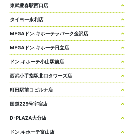
東武豊春駅西口店
タイヨー永利店
MEGAドン.キホーテラパーク金沢店
MEGAドン.キホーテ日立店
ドン.キホーテ小山駅前店
西武小手指駅北口タワーズ店
町田駅前コビルナ店
国道225号宇宿店
D-PLAZA大分店
ドン.キホーテ富山店