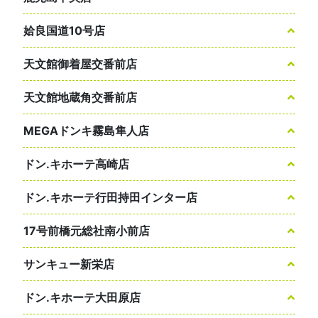
姶良国道10号店
天文館御着屋交番前店
天文館地蔵角交番前店
MEGAドンキ霧島隼人店
ドン.キホーテ高崎店
ドン.キホーテ行田持田インター店
17号前橋元総社南小前店
サンキュー新栄店
ドン.キホーテ大田原店