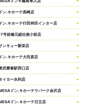
MEGAドンキ霧島隼人店
ドン.キホーテ高崎店
ドン.キホーテ行田持田インター店
17号前橋元総社南小前店
サンキュー新栄店
ドン.キホーテ大田原店
東武豊春駅西口店
タイヨー永利店
MEGAドン.キホーテラパーク金沢店
MEGAドン.キホーテ日立店