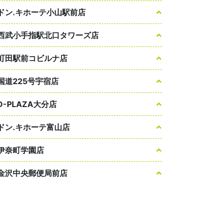
ドン.キホーテ小山駅前店
西武小手指駅北口タワーズ店
町田駅前コビルナ店
国道225号宇宿店
D-PLAZA大分店
ドン.キホーテ富山店
伊奈町学園店
金沢中央郵便局前店