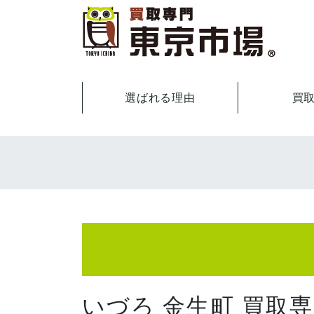
選ばれる理由
買
いづろ 金生町 買取