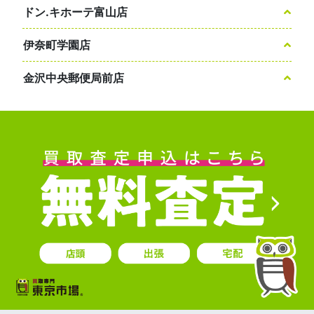
ドン.キホーテ富山店
伊奈町学園店
金沢中央郵便局前店