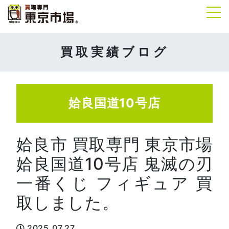
Tog
買取実績ブログ
姶良国道10号店
姶良市 買取専門 東京市場
姶良国道10号店 鬼滅の刃
一番くじ フィギュア 買
取しました。
2025.07.27