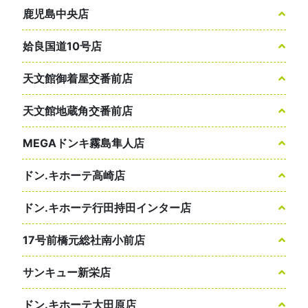
鹿児島中央店
姶良国道10号店
天文館御着屋交番前店
天文館地蔵角交番前店
MEGAドンキ霧島隼人店
ドン.キホーテ高崎店
ドン.キホーテ行田持田インター店
17号前橋元総社南小前店
サンキュー新栄店
ドン.キホーテ大田原店