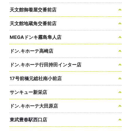
天文館御着屋交番前店
天文館地蔵角交番前店
MEGAドンキ霧島隼人店
ドン.キホーテ高崎店
ドン.キホーテ行田持田インター店
17号前橋元総社南小前店
サンキュー新栄店
ドン.キホーテ大田原店
東武豊春駅西口店