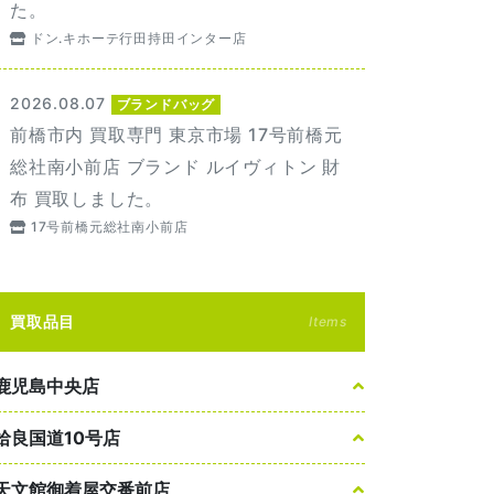
た。
ドン.キホーテ行田持田インター店
2026.08.07
ブランドバッグ
前橋市内 買取専門 東京市場 17号前橋元
総社南小前店 ブランド ルイヴィトン 財
布 買取しました。
17号前橋元総社南小前店
買取品目
Items
鹿児島中央店
姶良国道10号店
天文館御着屋交番前店