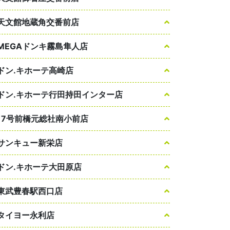
天文館地蔵角交番前店
MEGAドンキ霧島隼人店
ドン.キホーテ高崎店
ドン.キホーテ行田持田インター店
17号前橋元総社南小前店
サンキュー新栄店
ドン.キホーテ大田原店
東武豊春駅西口店
タイヨー永利店