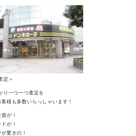
査定＞
かり一つ一つ査定を
お客様も多数いらっしゃいます！
金貨が！
ードが！
ヤが驚きの！