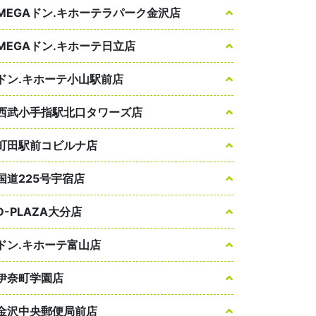
MEGAドン.キホーテラパーク金沢店
MEGAドン.キホーテ日立店
ドン.キホーテ小山駅前店
西武小手指駅北口タワーズ店
町田駅前コビルナ店
国道225号宇宿店
D-PLAZA大分店
ドン.キホーテ富山店
伊奈町学園店
金沢中央郵便局前店