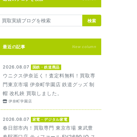
検索
最近の記事
New column
2026.08.07
国鉄・鉄道廃品
ウニクス伊奈近く！査定料無料！買取専
門東京市場 伊奈町学園店 鉄道グッズ 制
帽 改札鋏 買取しました。
伊奈町学園店
2026.08.07
家電・デジタル家電
春日部市内！買取専門 東京市場 東武豊
春駅西口店 ティファール FV2690JO ス