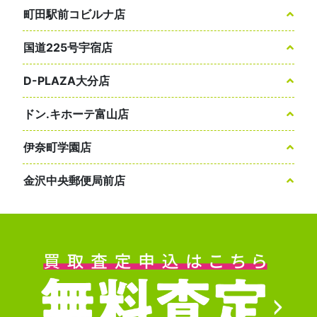
町田駅前コビルナ店
国道225号宇宿店
D-PLAZA大分店
ドン.キホーテ富山店
伊奈町学園店
金沢中央郵便局前店