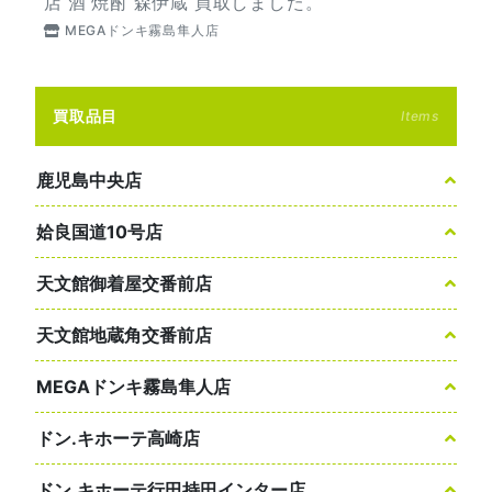
店 酒 焼酎 森伊蔵 買取しました。
MEGAドンキ霧島隼人店
買取品目
Items
鹿児島中央店
姶良国道10号店
天文館御着屋交番前店
天文館地蔵角交番前店
MEGAドンキ霧島隼人店
ドン.キホーテ高崎店
ドン.キホーテ行田持田インター店