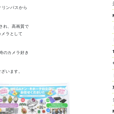
オリンパスから
売され、高画質で
カメラとして
当時のカメラ好き
ございます。