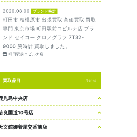
2026.08.06
ブランド時計
町田市 相模原市 出張買取 高価買取 買取
専門 東京市場 町田駅前コビルナ店 ブラ
ンド セイコー クロノグラフ 7T32-
9000 腕時計 買取しました。
町田駅前コビルナ店
買取品目
Items
鹿児島中央店
姶良国道10号店
天文館御着屋交番前店