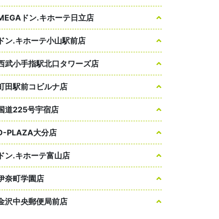
MEGAドン.キホーテ日立店
ドン.キホーテ小山駅前店
西武小手指駅北口タワーズ店
町田駅前コビルナ店
国道225号宇宿店
D-PLAZA大分店
ドン.キホーテ富山店
伊奈町学園店
金沢中央郵便局前店