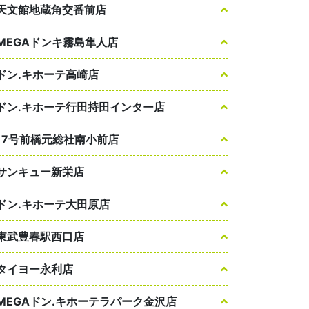
天文館地蔵角交番前店
MEGAドンキ霧島隼人店
ドン.キホーテ高崎店
ドン.キホーテ行田持田インター店
17号前橋元総社南小前店
サンキュー新栄店
ドン.キホーテ大田原店
東武豊春駅西口店
タイヨー永利店
MEGAドン.キホーテラパーク金沢店