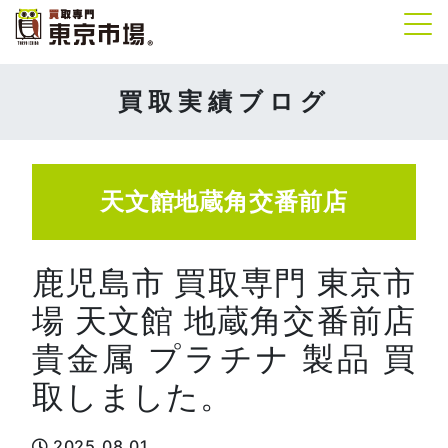
Tog
買取実績ブログ
天文館地蔵角交番前店
鹿児島市 買取専門 東京市
場 天文館 地蔵角交番前店
貴金属 プラチナ 製品 買
取しました。
2025.08.01