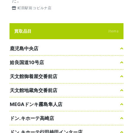
た。
町田駅前コビルナ店
買取品目
Items
鹿児島中央店
姶良国道10号店
天文館御着屋交番前店
天文館地蔵角交番前店
MEGAドンキ霧島隼人店
ドン.キホーテ高崎店
ドン.キホーテ行田持田インター店