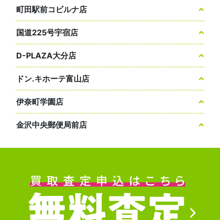
町田駅前コビルナ店
国道225号宇宿店
D-PLAZA大分店
ドン.キホーテ富山店
伊奈町学園店
金沢中央郵便局前店