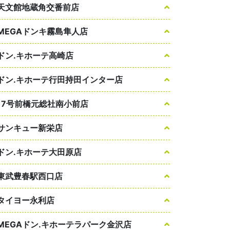
天文館地蔵角交番前店
MEGAドンキ霧島隼人店
ドン.キホーテ高崎店
ドン.キホーテ行田持田インター店
17号前橋元総社南小前店
サンキュー新栄店
ドン.キホーテ大田原店
東武豊春駅西口店
タイヨー永利店
MEGAドン.キホーテラパーク金沢店