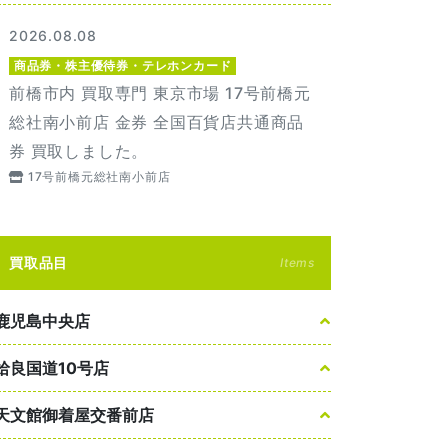
2026.08.08
商品券・株主優待券・テレホンカード
前橋市内 買取専門 東京市場 17号前橋元
総社南小前店 金券 全国百貨店共通商品
券 買取しました。
17号前橋元総社南小前店
買取品目
Items
鹿児島中央店
姶良国道10号店
天文館御着屋交番前店