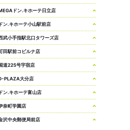
MEGAドン.キホーテ日立店
ドン.キホーテ小山駅前店
西武小手指駅北口タワーズ店
町田駅前コビルナ店
国道225号宇宿店
D-PLAZA大分店
ドン.キホーテ富山店
伊奈町学園店
金沢中央郵便局前店