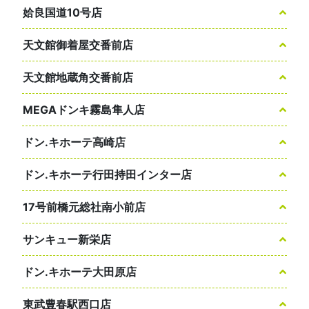
姶良国道10号店
天文館御着屋交番前店
天文館地蔵角交番前店
MEGAドンキ霧島隼人店
ドン.キホーテ高崎店
ドン.キホーテ行田持田インター店
17号前橋元総社南小前店
サンキュー新栄店
ドン.キホーテ大田原店
東武豊春駅西口店