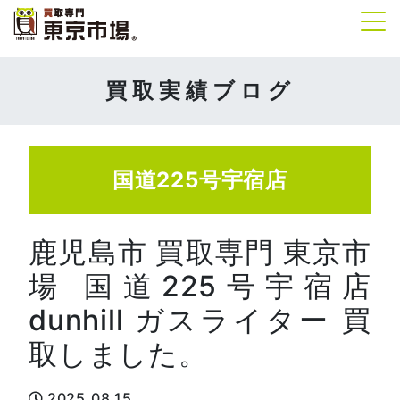
Tog
買取実績ブログ
国道225号宇宿店
鹿児島市 買取専門 東京市
場 国道225号宇宿店
dunhill ガスライター 買
取しました。
2025.08.15