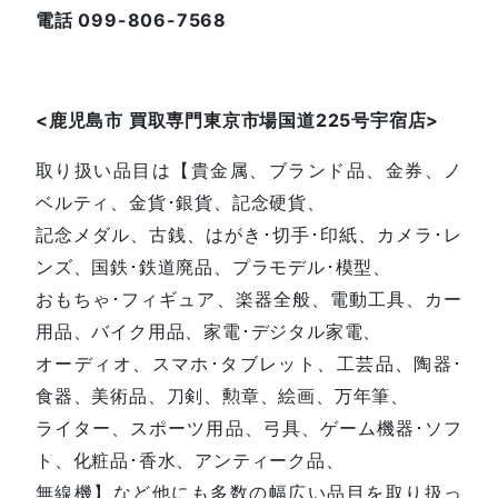
電話 099-806-7568
<鹿児島
市
買取専門東京市場国道225号宇宿店
>
取り扱い品目は【貴金属、ブランド品、金券、ノ
ベルティ、金貨･銀貨、記念硬貨、
記念メダル、古銭、はがき･切手･印紙、カメラ･レ
ンズ、国鉄･鉄道廃品、プラモデル･模型、
おもちゃ･フィギュア、楽器全般、電動工具、カー
用品、バイク用品、家電･デジタル家電、
オーディオ、スマホ･タブレット、工芸品、陶器･
食器、美術品、刀剣、勲章、絵画、万年筆、
ライター、スポーツ用品、弓具、ゲーム機器･ソフ
ト、化粧品･香水、アンティーク品、
無線機】など他にも多数の幅広い品目を取り扱っ