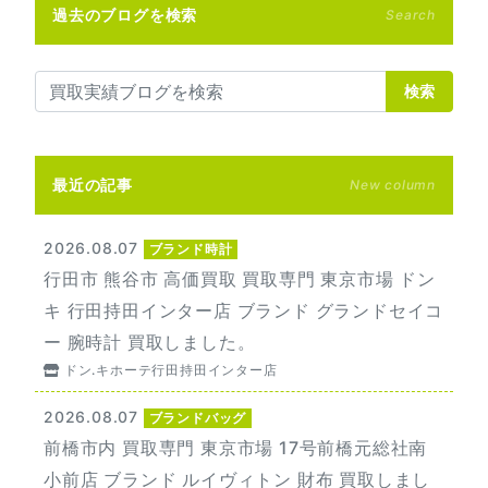
過去のブログを検索
Search
検索
最近の記事
New column
2026.08.07
ブランド時計
行田市 熊谷市 高価買取 買取専門 東京市場 ドン
キ 行田持田インター店 ブランド グランドセイコ
ー 腕時計 買取しました。
ドン.キホーテ行田持田インター店
2026.08.07
ブランドバッグ
前橋市内 買取専門 東京市場 17号前橋元総社南
小前店 ブランド ルイヴィトン 財布 買取しまし