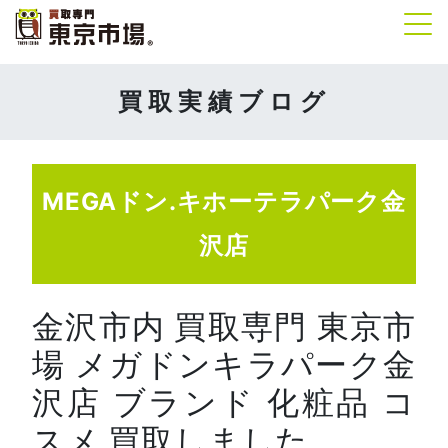
Tog
買取実績ブログ
MEGAドン.キホーテラパーク金
沢店
金沢市内 買取専門 東京市
場 メガドンキラパーク金
沢店 ブランド 化粧品 コ
スメ 買取しました。