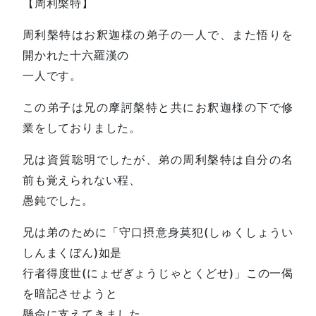
【周利槃特】
周利槃特はお釈迦様の弟子の一人で、また悟りを
開かれた十六羅漢の
一人です。
この弟子は兄の摩訶槃特と共にお釈迦様の下で修
業をしておりました。
兄は資質聡明でしたが、弟の周利槃特は自分の名
前も覚えられない程、
愚鈍でした。
兄は弟のために「守口摂意身莫犯(しゅくしょうい
しんまくぼん)如是
行者得度世(にょぜぎょうじゃとくどせ)」この一偈
を暗記させようと
懸命に支えてきました。