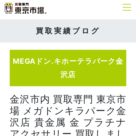
Tog
買取実績ブログ
MEGAドン.キホーテラパーク金
沢店
金沢市内 買取専門 東京市
場 メガドンキラパーク金
沢店 貴金属 金 プラチナ
アクセサリー 買取しまし