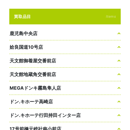
買取品目
Items
鹿児島中央店
姶良国道10号店
天文館御着屋交番前店
天文館地蔵角交番前店
MEGAドンキ霧島隼人店
ドン.キホーテ高崎店
ドン.キホーテ行田持田インター店
17号前橋元総社南小前店