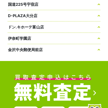
国道225号宇宿店
D-PLAZA大分店
ドン.キホーテ富山店
伊奈町学園店
金沢中央郵便局前店