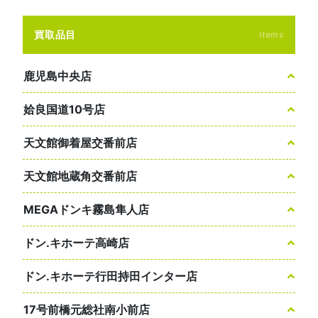
買取品目
Items
鹿児島中央店
姶良国道10号店
天文館御着屋交番前店
天文館地蔵角交番前店
MEGAドンキ霧島隼人店
ドン.キホーテ高崎店
ドン.キホーテ行田持田インター店
17号前橋元総社南小前店