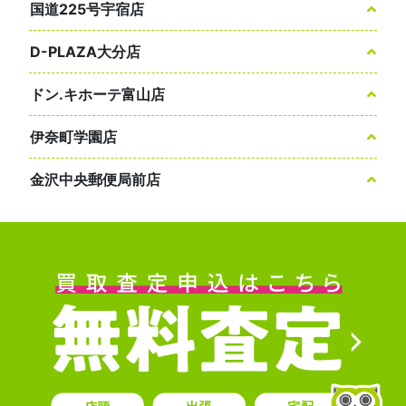
国道225号宇宿店
D-PLAZA大分店
ドン.キホーテ富山店
伊奈町学園店
金沢中央郵便局前店