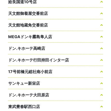
姶良国道10号店
天文館御着屋交番前店
天文館地蔵角交番前店
MEGAドンキ霧島隼人店
ドン.キホーテ高崎店
ドン.キホーテ行田持田インター店
17号前橋元総社南小前店
サンキュー新栄店
ドン.キホーテ大田原店
東武豊春駅西口店