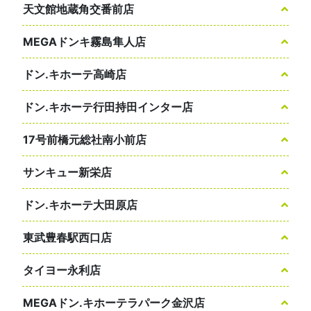
天文館地蔵角交番前店
MEGAドンキ霧島隼人店
ドン.キホーテ高崎店
ドン.キホーテ行田持田インター店
17号前橋元総社南小前店
サンキュー新栄店
ドン.キホーテ大田原店
東武豊春駅西口店
タイヨー永利店
MEGAドン.キホーテラパーク金沢店