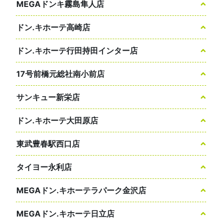
MEGAドンキ霧島隼人店
ドン.キホーテ高崎店
ドン.キホーテ行田持田インター店
17号前橋元総社南小前店
サンキュー新栄店
ドン.キホーテ大田原店
東武豊春駅西口店
タイヨー永利店
MEGAドン.キホーテラパーク金沢店
MEGAドン.キホーテ日立店