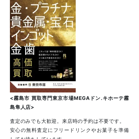
<
霧島市
買取専門東京市場
MEGA
ドン
.
キホーテ霧
島隼人店
>
査定のみでも大歓迎。来店時の予約は不要です。
安心の無料査定にフリードリンクやお菓子を準備
してお待ちしています。