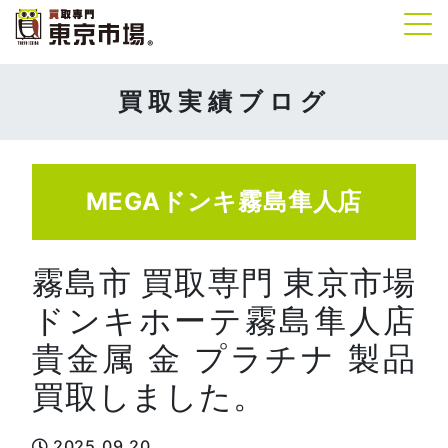
Tog
買取実績ブログ
MEGAドンキ霧島隼人店
霧島市 買取専門 東京市場
ドンキホーテ霧島隼人店
貴金属 金 プラチナ 製品
買取しました。
2025.09.20