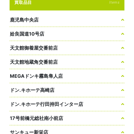
買取品目
Items
鹿児島中央店
姶良国道10号店
天文館御着屋交番前店
天文館地蔵角交番前店
MEGAドンキ霧島隼人店
ドン.キホーテ高崎店
ドン.キホーテ行田持田インター店
17号前橋元総社南小前店
サンキュー新栄店