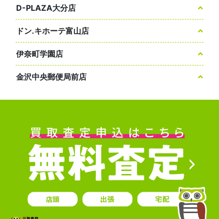
D-PLAZA大分店
ドン.キホーテ富山店
伊奈町学園店
金沢中央郵便局前店