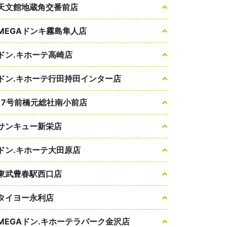
天文館地蔵角交番前店
MEGAドンキ霧島隼人店
ドン.キホーテ高崎店
ドン.キホーテ行田持田インター店
17号前橋元総社南小前店
サンキュー新栄店
ドン.キホーテ大田原店
東武豊春駅西口店
タイヨー永利店
MEGAドン.キホーテラパーク金沢店