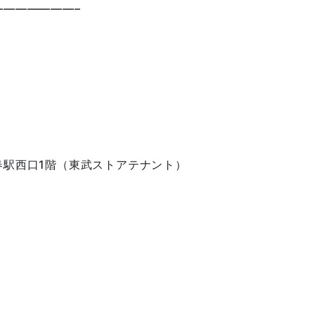
——————–
春駅西口1階（東武ストアテナント）