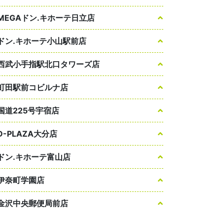
MEGAドン.キホーテ日立店
ドン.キホーテ小山駅前店
西武小手指駅北口タワーズ店
町田駅前コビルナ店
国道225号宇宿店
D-PLAZA大分店
ドン.キホーテ富山店
伊奈町学園店
金沢中央郵便局前店