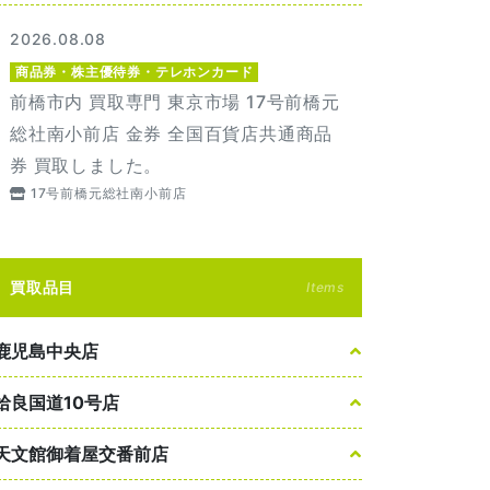
2026.08.08
商品券・株主優待券・テレホンカード
前橋市内 買取専門 東京市場 17号前橋元
総社南小前店 金券 全国百貨店共通商品
券 買取しました。
17号前橋元総社南小前店
買取品目
Items
鹿児島中央店
姶良国道10号店
天文館御着屋交番前店