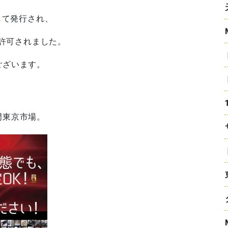
して発行され、
が許可されました。
ございます。
門東京市場。