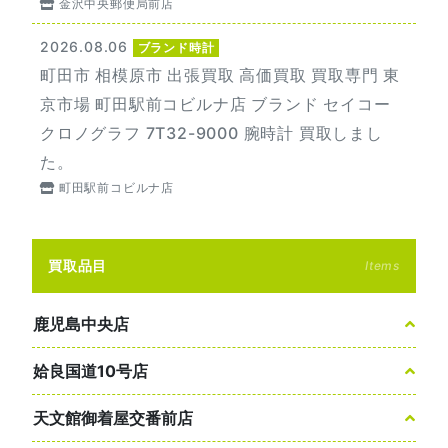
金沢中央郵便局前店
2026.08.06
ブランド時計
町田市 相模原市 出張買取 高価買取 買取専門 東
京市場 町田駅前コビルナ店 ブランド セイコー
クロノグラフ 7T32-9000 腕時計 買取しまし
た。
町田駅前コビルナ店
買取品目
Items
鹿児島中央店
姶良国道10号店
天文館御着屋交番前店