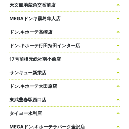
天文館地蔵角交番前店
MEGAドンキ霧島隼人店
ドン.キホーテ高崎店
ドン.キホーテ行田持田インター店
17号前橋元総社南小前店
サンキュー新栄店
ドン.キホーテ大田原店
東武豊春駅西口店
タイヨー永利店
MEGAドン.キホーテラパーク金沢店