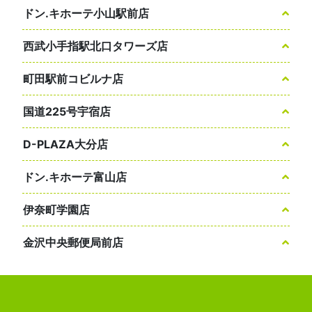
ドン.キホーテ小山駅前店
西武小手指駅北口タワーズ店
町田駅前コビルナ店
国道225号宇宿店
D-PLAZA大分店
ドン.キホーテ富山店
伊奈町学園店
金沢中央郵便局前店