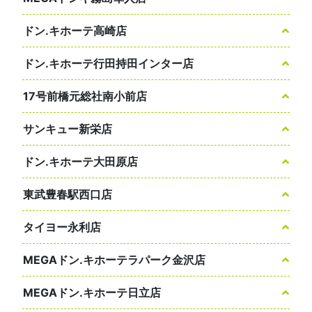
ドン.キホーテ高崎店
ドン.キホーテ行田持田インター店
17号前橋元総社南小前店
サンキュー新栄店
ドン.キホーテ大田原店
東武豊春駅西口店
タイヨー永利店
MEGAドン.キホーテラパーク金沢店
MEGAドン.キホーテ日立店