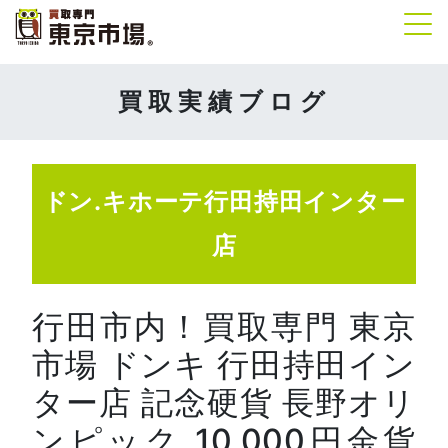
Tog
買取実績ブログ
ドン.キホーテ行田持田インター
店
行田市内！買取専門 東京
市場 ドンキ 行田持田イン
ター店 記念硬貨 長野オリ
ンピック 10,000円金貨