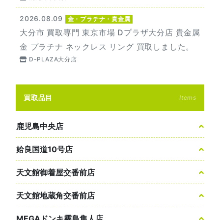
2026.08.09
金・プラチナ・貴金属
大分市 買取専門 東京市場 Dプラザ大分店 貴金属
金 プラチナ ネックレス リング 買取しました。
D-PLAZA大分店
買取品目
Items
鹿児島中央店
姶良国道10号店
天文館御着屋交番前店
天文館地蔵角交番前店
MEGAドンキ霧島隼人店