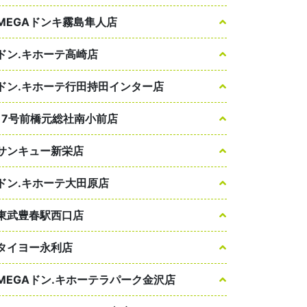
MEGAドンキ霧島隼人店
ドン.キホーテ高崎店
ドン.キホーテ行田持田インター店
17号前橋元総社南小前店
サンキュー新栄店
ドン.キホーテ大田原店
東武豊春駅西口店
タイヨー永利店
MEGAドン.キホーテラパーク金沢店