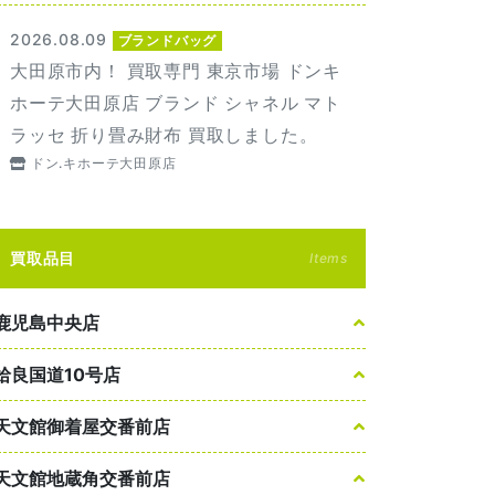
2026.08.09
ブランドバッグ
大田原市内！ 買取専門 東京市場 ドンキ
ホーテ大田原店 ブランド シャネル マト
ラッセ 折り畳み財布 買取しました。
ドン.キホーテ大田原店
買取品目
Items
鹿児島中央店
姶良国道10号店
天文館御着屋交番前店
天文館地蔵角交番前店