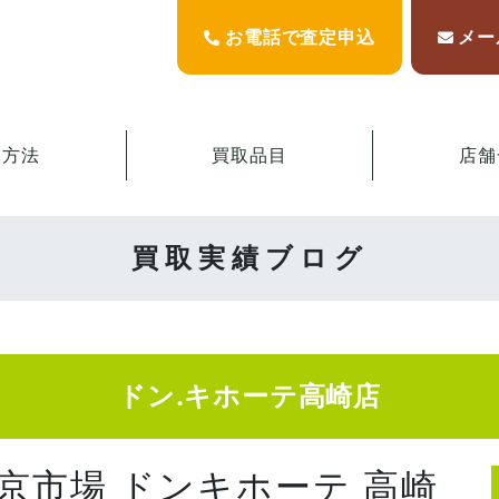
お電話で査定申込
メー
取方法
買取品目
店舗
買取実績ブログ
ドン.キホーテ高崎店
東京市場 ドンキホーテ 高崎