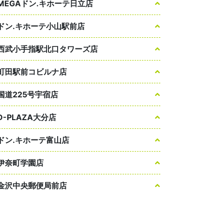
MEGAドン.キホーテ日立店
ドン.キホーテ小山駅前店
西武小手指駅北口タワーズ店
町田駅前コビルナ店
国道225号宇宿店
D-PLAZA大分店
ドン.キホーテ富山店
伊奈町学園店
金沢中央郵便局前店