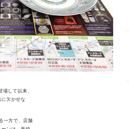
に登場して以来、
活に欠かせな
いる一方で、店舗
ェーンは、単純