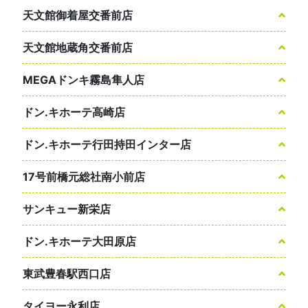
天文館御着屋交番前店
天文館地蔵角交番前店
MEGAドンキ霧島隼人店
ドン.キホーテ高崎店
ドン.キホーテ行田持田インター店
17号前橋元総社南小前店
サンキュー新栄店
ドン.キホーテ大田原店
東武豊春駅西口店
タイヨー永利店