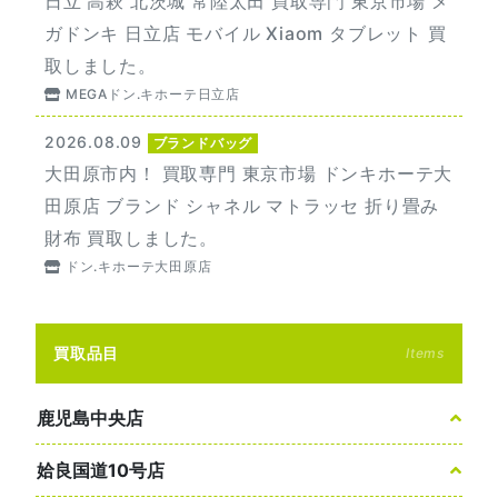
日立 高萩 北茨城 常陸太田 買取専門 東京市場 メ
ガドンキ 日立店 モバイル Xiaom タブレット 買
取しました。
MEGAドン.キホーテ日立店
2026.08.09
ブランドバッグ
大田原市内！ 買取専門 東京市場 ドンキホーテ大
田原店 ブランド シャネル マトラッセ 折り畳み
財布 買取しました。
ドン.キホーテ大田原店
買取品目
Items
鹿児島中央店
姶良国道10号店