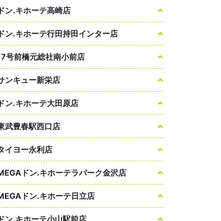
ドン.キホーテ高崎店
ドン.キホーテ行田持田インター店
17号前橋元総社南小前店
サンキュー新栄店
ドン.キホーテ大田原店
東武豊春駅西口店
タイヨー永利店
MEGAドン.キホーテラパーク金沢店
MEGAドン.キホーテ日立店
ドン.キホーテ小山駅前店