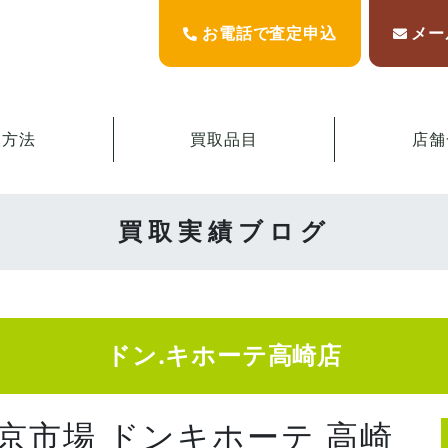
お電話で査定申込
メー
取方法
買取品目
店舗
買取実績ブログ
ドン.キホーテ高崎店
東京市場 ドンキホーテ 高崎