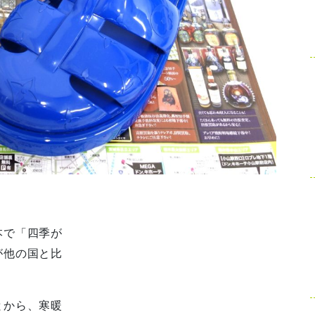
本で「四季が
が他の国と比
。
とから、寒暖