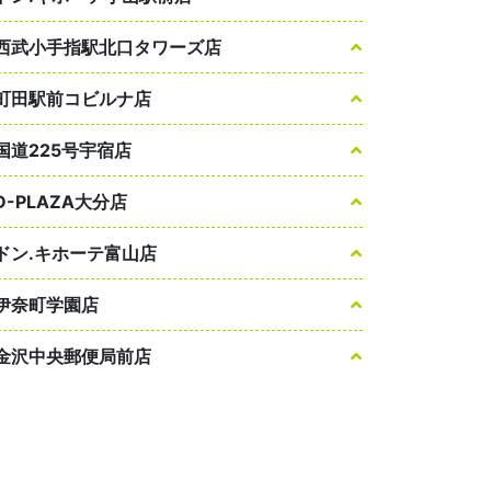
西武小手指駅北口タワーズ店
町田駅前コビルナ店
国道225号宇宿店
D-PLAZA大分店
ドン.キホーテ富山店
伊奈町学園店
金沢中央郵便局前店