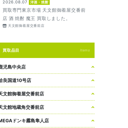
2026.08.07
洋酒・焼酎
買取専門東京市場 天文館御着屋交番前
店 酒 焼酎 魔王 買取しました。
天文館御着屋交番前店
買取品目
Items
鹿児島中央店
姶良国道10号店
天文館御着屋交番前店
天文館地蔵角交番前店
MEGAドンキ霧島隼人店