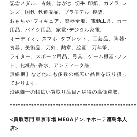
記念メダル、古銭、はがき･切手･印紙、カメラ･レ
ンズ、国鉄･鉄道廃品、プラモデル･模型、
おもちゃ･フィギュア、楽器全般、電動工具、カー
用品、バイク用品、家電･デジタル家電、
オーディオ、スマホ･タブレット、工芸品、陶器･
食器、美術品、刀剣、勲章、絵画、万年筆、
ライター、スポーツ用品、弓具、ゲーム機器･ソフ
ト、化粧品･香水、アンティーク品、
無線機】など他にも多数の幅広い品目を取り扱っ
ております。
沿線髄一の幅広い買取り品目と納得の高価買取。
***********************************************
<
買取専門
東京市場
MEGA
ドン
.
キホーテ霧島隼人
店
>