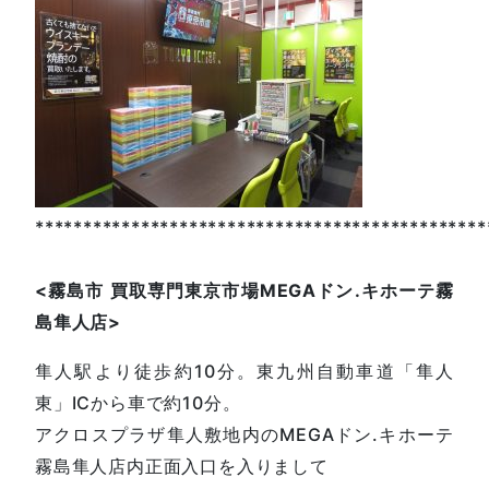
***********************************************
<
霧島市
買取専門東京市場
MEGA
ドン
.
キホーテ霧
島隼人店
>
隼人駅より徒歩約10分。東九州自動車道「隼人
東」ICから車で約10分。
アクロスプラザ隼人敷地内のMEGAドン.キホーテ
霧島隼人店内正面入口を入りまして