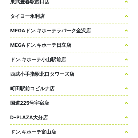
東武豊春駅西口店
タイヨー永利店
MEGAドン.キホーテラパーク金沢店
MEGAドン.キホーテ日立店
ドン.キホーテ小山駅前店
西武小手指駅北口タワーズ店
町田駅前コビルナ店
国道225号宇宿店
D-PLAZA大分店
ドン.キホーテ富山店