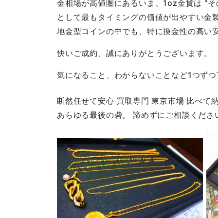
金相場が高値圏にあるいま、
1oz
金貨は
“
そ
として最もタイミングの価値が出やすい金
地金型コインの中でも、特に換金性の高い
快いご成約、誠にありがとうございます。
気になること、わからないことなど1つず
断然任せて安心 買取専門 東京市場 比べて納
あらゆる最後の砦。 諦めずにご相談くださ