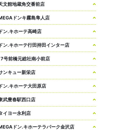
天文館地蔵角交番前店
MEGAドンキ霧島隼人店
ドン.キホーテ高崎店
ドン.キホーテ行田持田インター店
17号前橋元総社南小前店
サンキュー新栄店
ドン.キホーテ大田原店
東武豊春駅西口店
タイヨー永利店
MEGAドン.キホーテラパーク金沢店