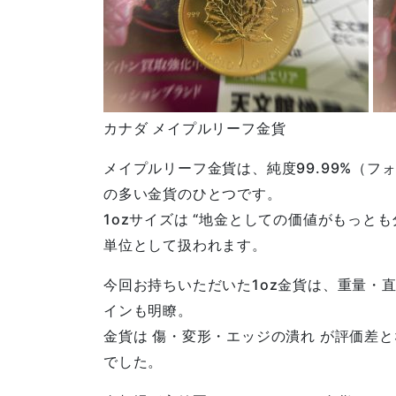
カナダ メイプルリーフ金貨
メイプルリーフ金貨は、純度
99.99%
（フォ
の多い金貨のひとつです。
1oz
サイズは
“
地金としての価値がもっとも
単位として扱われます。
今回お持ちいただいた
1oz
金貨は、重量・
インも明瞭。
金貨は 傷・変形・エッジの潰れ が評価差
でした。