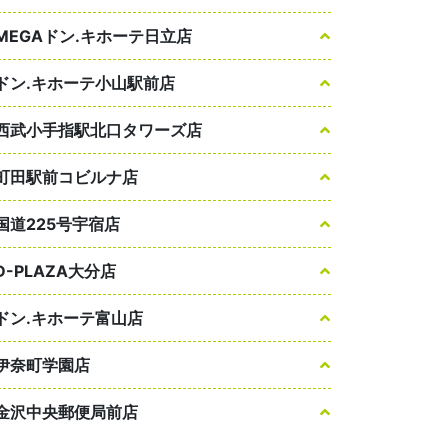
MEGAドン.キホーテ日立店
ドン.キホーテ小山駅前店
西武小手指駅北口タワーズ店
町田駅前コビルナ店
国道225号宇宿店
D-PLAZA大分店
ドン.キホーテ富山店
伊奈町学園店
金沢中央郵便局前店