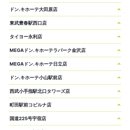
ドン.キホーテ大田原店
東武豊春駅西口店
タイヨー永利店
MEGAドン.キホーテラパーク金沢店
MEGAドン.キホーテ日立店
ドン.キホーテ小山駅前店
西武小手指駅北口タワーズ店
町田駅前コビルナ店
国道225号宇宿店