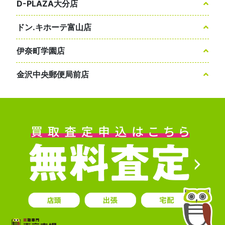
D-PLAZA大分店
ドン.キホーテ富山店
伊奈町学園店
金沢中央郵便局前店