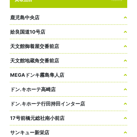
鹿児島中央店
姶良国道10号店
天文館御着屋交番前店
天文館地蔵角交番前店
MEGAドンキ霧島隼人店
ドン.キホーテ高崎店
ドン.キホーテ行田持田インター店
17号前橋元総社南小前店
サンキュー新栄店