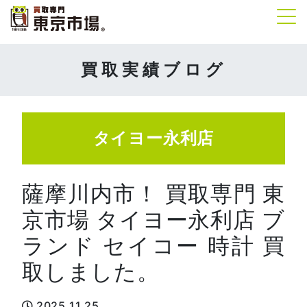
Tog
買取実績ブログ
タイヨー永利店
薩摩川内市！ 買取専門 東
京市場 タイヨー永利店 ブ
ランド セイコー 時計 買
取しました。
2025.11.25