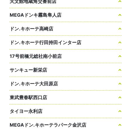
天文館地蔵角交番前店
MEGAドンキ霧島隼人店
ドン.キホーテ高崎店
ドン.キホーテ行田持田インター店
17号前橋元総社南小前店
サンキュー新栄店
ドン.キホーテ大田原店
東武豊春駅西口店
タイヨー永利店
MEGAドン.キホーテラパーク金沢店