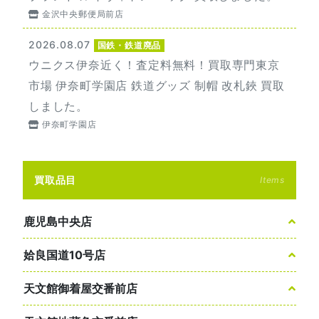
金沢中央郵便局前店
2026.08.07
国鉄・鉄道廃品
ウニクス伊奈近く！査定料無料！買取専門東京
市場 伊奈町学園店 鉄道グッズ 制帽 改札鋏 買取
しました。
伊奈町学園店
買取品目
Items
鹿児島中央店
姶良国道10号店
天文館御着屋交番前店