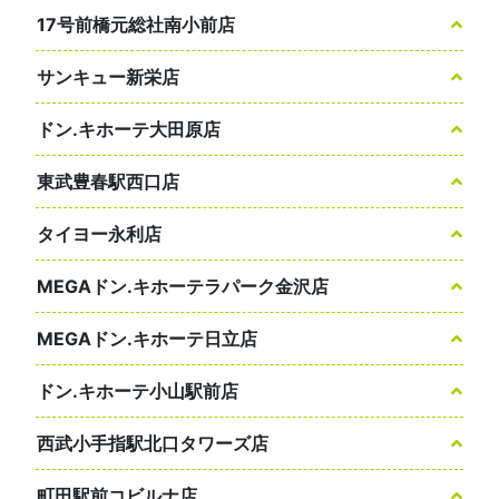
17号前橋元総社南小前店
サンキュー新栄店
ドン.キホーテ大田原店
東武豊春駅西口店
タイヨー永利店
MEGAドン.キホーテラパーク金沢店
MEGAドン.キホーテ日立店
ドン.キホーテ小山駅前店
西武小手指駅北口タワーズ店
町田駅前コビルナ店