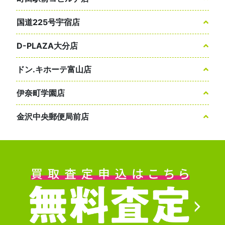
国道225号宇宿店
D-PLAZA大分店
ドン.キホーテ富山店
伊奈町学園店
金沢中央郵便局前店