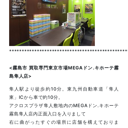
***********************************************
<
霧島市
買取専門東京市場
MEGA
ドン
.
キホーテ霧
島隼人店
>
隼人駅より徒歩約10分。東九州自動車道「隼人
東」ICから車で約10分。
アクロスプラザ隼人敷地内のMEGAドン.キホーテ
霧島隼人店内正面入口を入りまして
右に曲がったすぐの場所に店舗を構えておりま