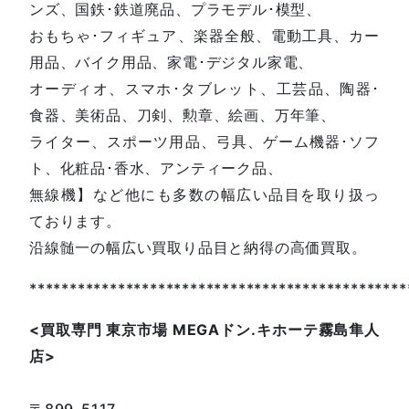
ンズ、国鉄･鉄道廃品、プラモデル･模型、
おもちゃ･フィギュア、楽器全般、電動工具、カー
用品、バイク用品、家電･デジタル家電、
オーディオ、スマホ･タブレット、工芸品、陶器･
食器、美術品、刀剣、勲章、絵画、万年筆、
ライター、スポーツ用品、弓具、ゲーム機器･ソフ
ト、化粧品･香水、アンティーク品、
無線機】など他にも多数の幅広い品目を取り扱っ
ております。
沿線髄一の幅広い買取り品目と納得の高価買取。
***********************************************
<
買取専門
東京市場
MEGA
ドン
.
キホーテ霧島隼人
店
>
〒899-5117