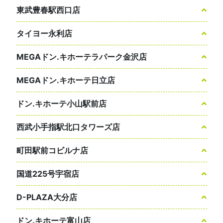
東武豊春駅西口店
タイヨー永利店
MEGAドン.キホーテラパーク金沢店
MEGAドン.キホーテ日立店
ドン.キホーテ小山駅前店
西武小手指駅北口タワーズ店
町田駅前コビルナ店
国道225号宇宿店
D-PLAZA大分店
ドン.キホーテ富山店