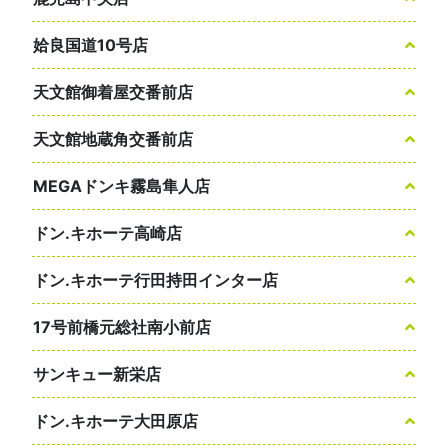
姶良国道10号店
天文館御着屋交番前店
天文館地蔵角交番前店
MEGAドンキ霧島隼人店
ドン.キホーテ高崎店
ドン.キホーテ行田持田インター店
17号前橋元総社南小前店
サンキュー新栄店
ドン.キホーテ大田原店