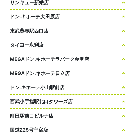
サンキュー新栄店
ドン.キホーテ大田原店
東武豊春駅西口店
タイヨー永利店
MEGAドン.キホーテラパーク金沢店
MEGAドン.キホーテ日立店
ドン.キホーテ小山駅前店
西武小手指駅北口タワーズ店
町田駅前コビルナ店
国道225号宇宿店