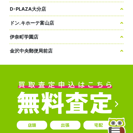
D-PLAZA大分店
ドン.キホーテ富山店
伊奈町学園店
金沢中央郵便局前店