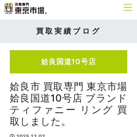
Tog
買取実績ブログ
姶良国道10号店
姶良市 買取専門 東京市場
姶良国道10号店 ブランド
ティファニー リング 買
取しました。
2025.12.02