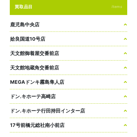
買取品目
Items
鹿児島中央店
姶良国道10号店
天文館御着屋交番前店
天文館地蔵角交番前店
MEGAドンキ霧島隼人店
ドン.キホーテ高崎店
ドン.キホーテ行田持田インター店
17号前橋元総社南小前店