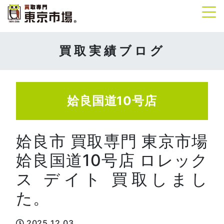
Tog
買取実績ブログ
姶良国道10号店
姶良市 買取専門 東京市場
姶良国道10号店 ロレック
ス デイト 買取しまし
た。
2025.12.03