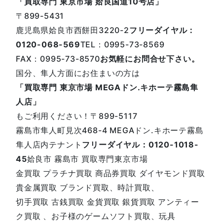
「買取専門 東京市場 姶良国道10号店」
〒899-5431
鹿児島県姶良市西餅田3220-2
フリーダイヤル：
0120-068-569
TEL：0995-73-8569
FAX：0995-73-8570
お気軽にお問合せ下さい。
国分、隼人方面にお住まいの方は
「買取専門 東京市場 MEGAドン.キホーテ霧島隼
人店」
もご利用ください！〒899-5117
霧島市隼人町見次468-4 MEGAドン.キホーテ霧島
隼人店内テナント
フリーダイヤル：0120-1018-
45
姶良市 霧島市 買取専門東京市場
金買取 プラチナ買取 商品券買取 ダイヤモンド買取
貴金属買取 ブランド買取、時計買取、
切手買取 古銭買取 金貨買取 銀貨買取 アンティー
ク買取 、お子様のゲームソフト買取、玩具