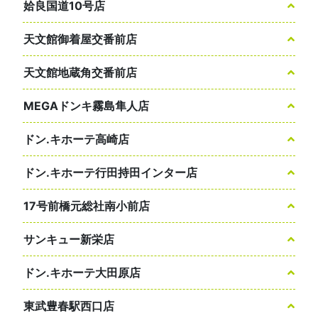
姶良国道10号店
天文館御着屋交番前店
天文館地蔵角交番前店
MEGAドンキ霧島隼人店
ドン.キホーテ高崎店
ドン.キホーテ行田持田インター店
17号前橋元総社南小前店
サンキュー新栄店
ドン.キホーテ大田原店
東武豊春駅西口店