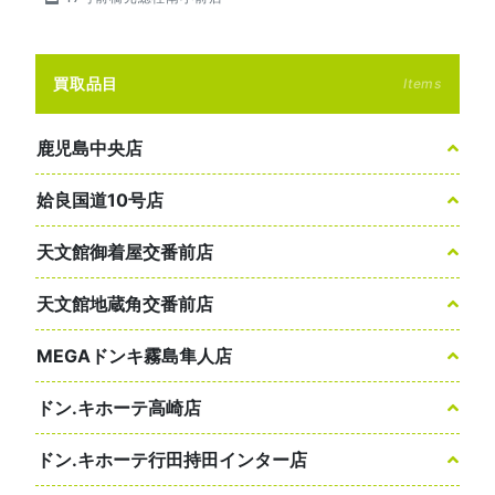
買取品目
Items
鹿児島中央店
姶良国道10号店
天文館御着屋交番前店
天文館地蔵角交番前店
MEGAドンキ霧島隼人店
ドン.キホーテ高崎店
ドン.キホーテ行田持田インター店