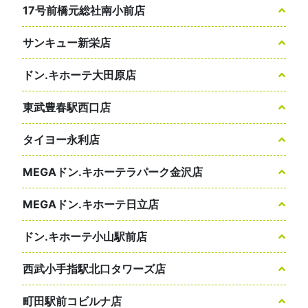
17号前橋元総社南小前店
サンキュー新栄店
ドン.キホーテ大田原店
東武豊春駅西口店
タイヨー永利店
MEGAドン.キホーテラパーク金沢店
MEGAドン.キホーテ日立店
ドン.キホーテ小山駅前店
西武小手指駅北口タワーズ店
町田駅前コビルナ店