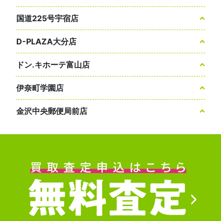
国道225号宇宿店
D-PLAZA大分店
ドン.キホーテ富山店
伊奈町学園店
金沢中央郵便局前店