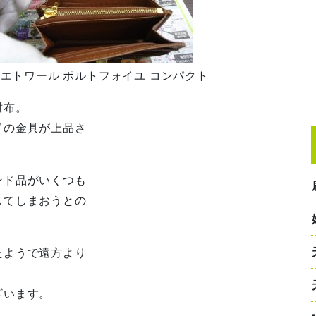
ラム エトワール ポルトフォイユ コンパクト
財布。
ドの金具が上品さ
ンド品がいくつも
してしまおうとの
たようで遠方より
ざいます。