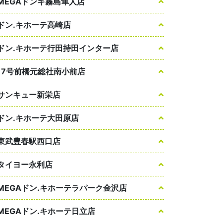
MEGAドンキ霧島隼人店
ドン.キホーテ高崎店
ドン.キホーテ行田持田インター店
17号前橋元総社南小前店
サンキュー新栄店
ドン.キホーテ大田原店
東武豊春駅西口店
タイヨー永利店
MEGAドン.キホーテラパーク金沢店
MEGAドン.キホーテ日立店