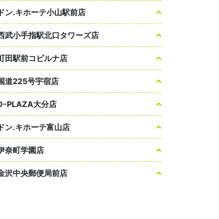
ドン.キホーテ小山駅前店
西武小手指駅北口タワーズ店
町田駅前コビルナ店
国道225号宇宿店
D-PLAZA大分店
ドン.キホーテ富山店
伊奈町学園店
金沢中央郵便局前店