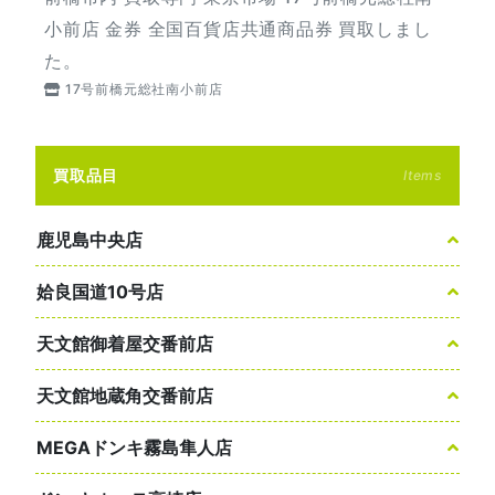
小前店 金券 全国百貨店共通商品券 買取しまし
た。
17号前橋元総社南小前店
買取品目
Items
鹿児島中央店
姶良国道10号店
天文館御着屋交番前店
天文館地蔵角交番前店
MEGAドンキ霧島隼人店