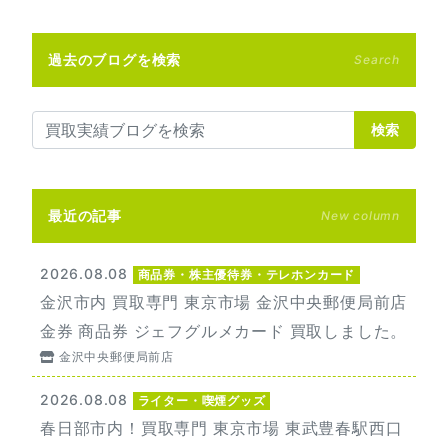
過去のブログを検索
Search
検索
最近の記事
New column
2026.08.08
商品券・株主優待券・テレホンカード
金沢市内 買取専門 東京市場 金沢中央郵便局前店
金券 商品券 ジェフグルメカード 買取しました。
金沢中央郵便局前店
2026.08.08
ライター・喫煙グッズ
春日部市内！買取専門 東京市場 東武豊春駅西口