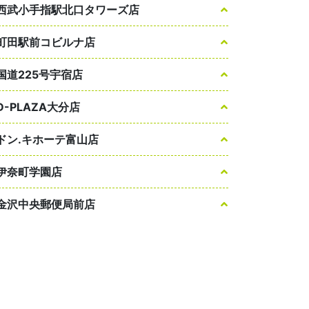
西武小手指駅北口タワーズ店
町田駅前コビルナ店
国道225号宇宿店
D-PLAZA大分店
ドン.キホーテ富山店
伊奈町学園店
金沢中央郵便局前店