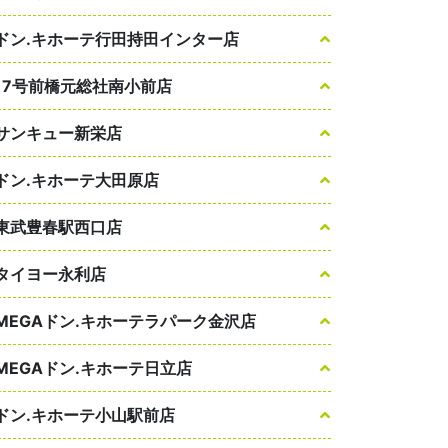
ドン.キホーテ行田持田インター店
17号前橋元総社南小前店
サンキュー新栄店
ドン.キホーテ大田原店
東武豊春駅西口店
タイヨー永利店
MEGAドン.キホーテラパーク金沢店
MEGAドン.キホーテ日立店
ドン.キホーテ小山駅前店