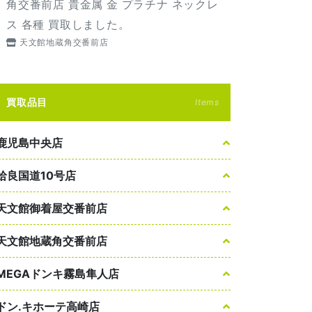
角交番前店 貴金属 金 プラチナ ネックレ
ス 各種 買取しました。
天文館地蔵角交番前店
買取品目
Items
鹿児島中央店
姶良国道10号店
天文館御着屋交番前店
天文館地蔵角交番前店
MEGAドンキ霧島隼人店
ドン.キホーテ高崎店