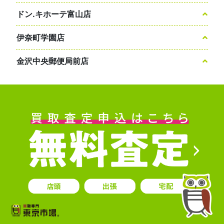
ドン.キホーテ富山店
伊奈町学園店
金沢中央郵便局前店