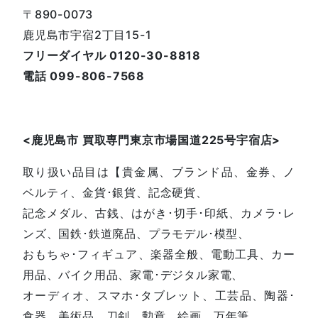
〒890-0073
鹿児島市宇宿2丁目15-1
フリーダイヤル 0120-30-8818
電話 099-806-7568
<鹿児島
市
買取専門東京市場国道225号宇宿店
>
取り扱い品目は【貴金属、ブランド品、金券、ノ
ベルティ、金貨･銀貨、記念硬貨、
記念メダル、古銭、はがき･切手･印紙、カメラ･レ
ンズ、国鉄･鉄道廃品、プラモデル･模型、
おもちゃ･フィギュア、楽器全般、電動工具、カー
用品、バイク用品、家電･デジタル家電、
オーディオ、スマホ･タブレット、工芸品、陶器･
食器、美術品、刀剣、勲章、絵画、万年筆、