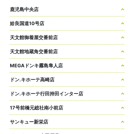
鹿児島中央店
姶良国道10号店
天文館御着屋交番前店
天文館地蔵角交番前店
MEGAドンキ霧島隼人店
ドン.キホーテ高崎店
ドン.キホーテ行田持田インター店
17号前橋元総社南小前店
サンキュー新栄店