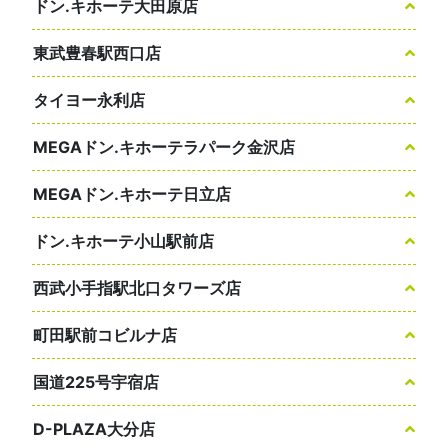
ドン.キホーテ大田原店
東武豊春駅西口店
タイヨー永利店
MEGAドン.キホーテラパーク金沢店
MEGAドン.キホーテ日立店
ドン.キホーテ小山駅前店
西武小手指駅北口タワーズ店
町田駅前コビルナ店
国道225号宇宿店
D-PLAZA大分店