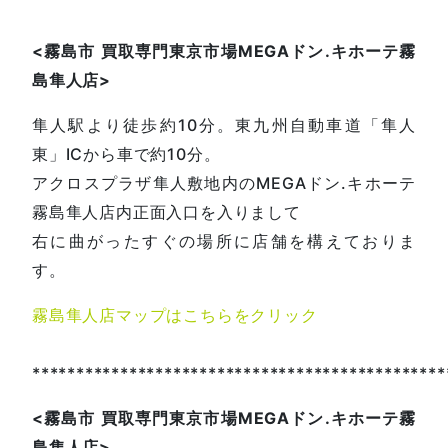
<
霧島市
買取専門東京市場
MEGA
ドン
.
キホーテ霧
島隼人店
>
隼人駅より徒歩約10分。東九州自動車道「隼人
東」ICから車で約10分。
アクロスプラザ隼人敷地内のMEGAドン.キホーテ
霧島隼人店内正面入口を入りまして
右に曲がったすぐの場所に店舗を構えておりま
す。
霧島隼人店マップはこちらをクリック
***********************************************
<
霧島市
買取専門東京市場
MEGA
ドン
.
キホーテ霧
島隼人店
>