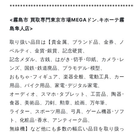
***********************************************
<
霧島市
買取専門東京市場
MEGA
ドン
.
キホーテ霧
島隼人店
>
取り扱い品目は【貴金属、ブランド品、金券、ノ
ベルティ、金貨･銀貨、記念硬貨、
記念メダル、古銭、はがき･切手･印紙、カメラ･レ
ンズ、国鉄･鉄道廃品、プラモデル･模型、
おもちゃ･フィギュア、楽器全般、電動工具、カー
用品、バイク用品、家電･デジタル家電、
オーディオ、スマホ･タブレット、工芸品、陶器･
食器、美術品、刀剣、勲章、絵画、万年筆、
ライター、スポーツ用品、弓具、ゲーム機器･ソフ
ト、化粧品･香水、アンティーク品、
無線機】など他にも多数の幅広い品目を取り扱っ