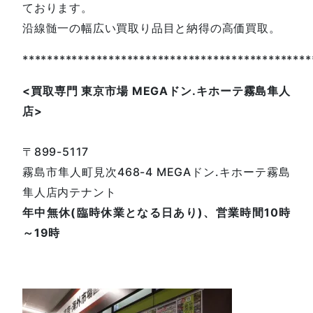
ております。
沿線髄一の幅広い買取り品目と納得の高価買取。
***********************************************
<
買取専門
東京市場
MEGA
ドン
.
キホーテ霧島隼人
店
>
〒899-5117
霧島市隼人町見次468-4 MEGAドン.キホーテ霧島
隼人店内テナント
年中無休(臨時休業となる日あり)、営業時間10時
～19時