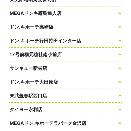
MEGAドンキ霧島隼人店
ドン.キホーテ高崎店
ドン.キホーテ行田持田インター店
17号前橋元総社南小前店
サンキュー新栄店
ドン.キホーテ大田原店
東武豊春駅西口店
タイヨー永利店
MEGAドン.キホーテラパーク金沢店