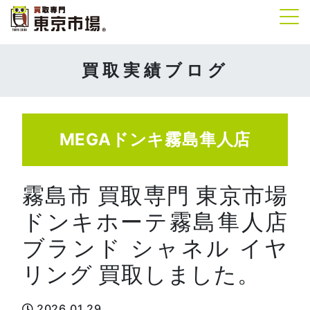
Tog
買取実績ブログ
MEGAドンキ霧島隼人店
霧島市 買取専門 東京市場
ドンキホーテ霧島隼人店
ブランド シャネル イヤ
リング 買取しました。
2026.01.29