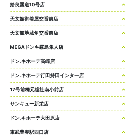
姶良国道10号店
天文館御着屋交番前店
天文館地蔵角交番前店
MEGAドンキ霧島隼人店
ドン.キホーテ高崎店
ドン.キホーテ行田持田インター店
17号前橋元総社南小前店
サンキュー新栄店
ドン.キホーテ大田原店
東武豊春駅西口店