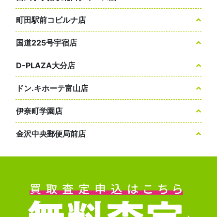
町田駅前コビルナ店
国道225号宇宿店
D-PLAZA大分店
ドン.キホーテ富山店
伊奈町学園店
金沢中央郵便局前店