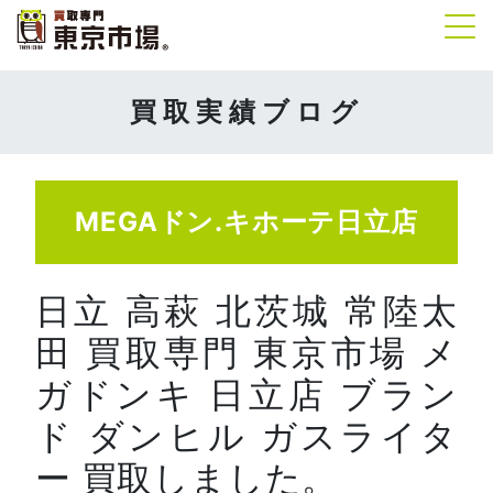
Tog
買取実績ブログ
MEGAドン.キホーテ日立店
日立 高萩 北茨城 常陸太
田 買取専門 東京市場 メ
ガドンキ 日立店 ブラン
ド ダンヒル ガスライタ
ー 買取しました。