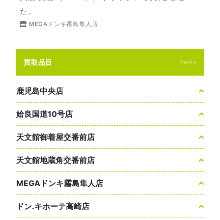
た。
MEGAドンキ霧島隼人店
買取品目
Items
鹿児島中央店
姶良国道10号店
天文館御着屋交番前店
天文館地蔵角交番前店
MEGAドンキ霧島隼人店
ドン.キホーテ高崎店