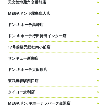
天文館地蔵角交番前店
MEGAドンキ霧島隼人店
ドン.キホーテ高崎店
ドン.キホーテ行田持田インター店
17号前橋元総社南小前店
サンキュー新栄店
ドン.キホーテ大田原店
東武豊春駅西口店
タイヨー永利店
MEGAドン.キホーテラパーク金沢店