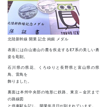
北陸新幹線 開業 記念 純銀 メダル
表面には白山連山の麓を疾走するE7系の美しい勇
姿を彫刻。
石川県の県花、くろゆりと長野県と富山県の県
鳥、雷鳥を
飾りました。
裏面は本州中央部の地形に鉄路、東京～金沢まで
の路線図
と停車駅を記し、開業年月日が刻まれています。