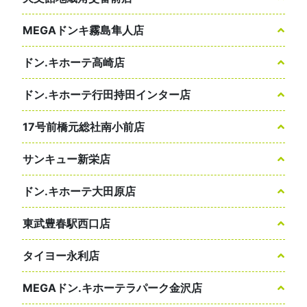
MEGAドンキ霧島隼人店
ドン.キホーテ高崎店
ドン.キホーテ行田持田インター店
17号前橋元総社南小前店
サンキュー新栄店
ドン.キホーテ大田原店
東武豊春駅西口店
タイヨー永利店
MEGAドン.キホーテラパーク金沢店