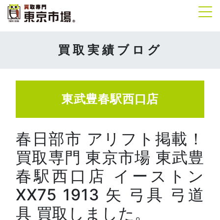
Tog
買取実績ブログ
東武豊春駅西口店
春日部市 アリフト掲載！
買取専門 東京市場 東武豊
春駅西口店 イーストン
XX75 1913 矢 弓具 弓道
具 買取しました。