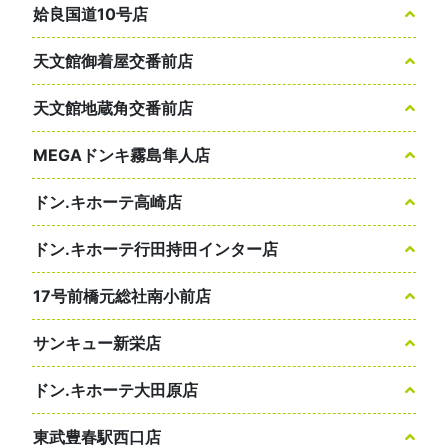
姶良国道10号店
天文館御着屋交番前店
天文館地蔵角交番前店
MEGAドンキ霧島隼人店
ドン.キホーテ高崎店
ドン.キホーテ行田持田インター店
17号前橋元総社南小前店
サンキュー新栄店
ドン.キホーテ大田原店
東武豊春駅西口店