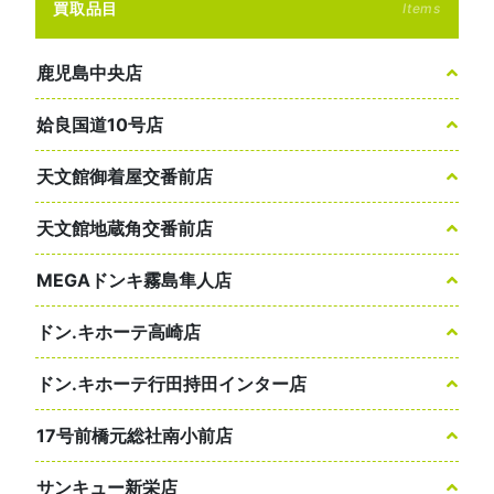
買取品目
Items
鹿児島中央店
姶良国道10号店
天文館御着屋交番前店
天文館地蔵角交番前店
MEGAドンキ霧島隼人店
ドン.キホーテ高崎店
ドン.キホーテ行田持田インター店
17号前橋元総社南小前店
サンキュー新栄店