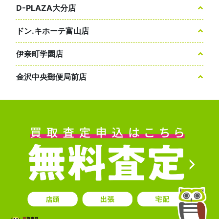
D-PLAZA大分店
ドン.キホーテ富山店
伊奈町学園店
金沢中央郵便局前店