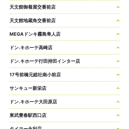
天文館御着屋交番前店
天文館地蔵角交番前店
MEGAドンキ霧島隼人店
ドン.キホーテ高崎店
ドン.キホーテ行田持田インター店
17号前橋元総社南小前店
サンキュー新栄店
ドン.キホーテ大田原店
東武豊春駅西口店
タイヨー永利店