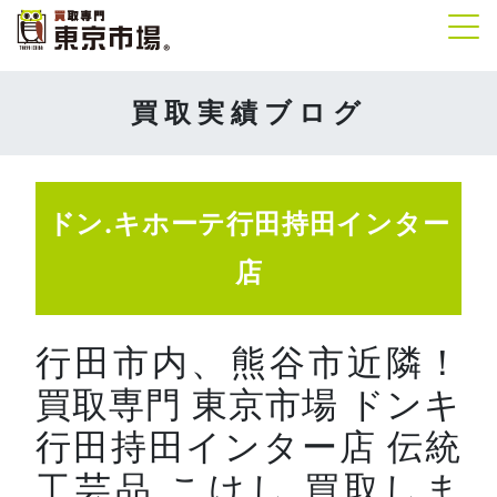
Tog
買取実績ブログ
ドン.キホーテ行田持田インター
店
行田市内、熊谷市近隣！
買取専門 東京市場 ドンキ
行田持田インター店 伝統
工芸品 こけし 買取しま