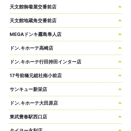
天文館御着屋交番前店
天文館地蔵角交番前店
MEGAドンキ霧島隼人店
ドン.キホーテ高崎店
ドン.キホーテ行田持田インター店
17号前橋元総社南小前店
サンキュー新栄店
ドン.キホーテ大田原店
東武豊春駅西口店
タイヨー永利店