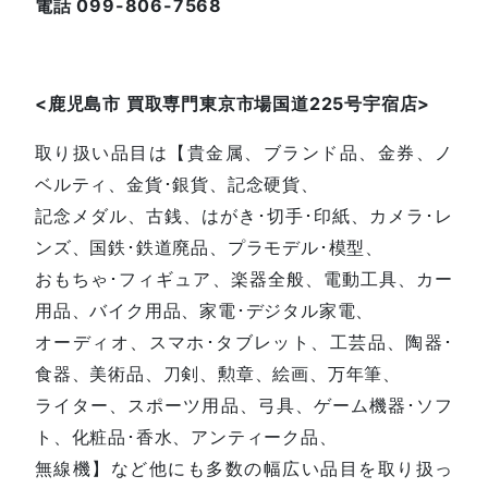
電話 099-806-7568
<鹿児島
市
買取専門東京市場国道225号宇宿店
>
取り扱い品目は【貴金属、ブランド品、金券、ノ
ベルティ、金貨･銀貨、記念硬貨、
記念メダル、古銭、はがき･切手･印紙、カメラ･レ
ンズ、国鉄･鉄道廃品、プラモデル･模型、
おもちゃ･フィギュア、楽器全般、電動工具、カー
用品、バイク用品、家電･デジタル家電、
オーディオ、スマホ･タブレット、工芸品、陶器･
食器、美術品、刀剣、勲章、絵画、万年筆、
ライター、スポーツ用品、弓具、ゲーム機器･ソフ
ト、化粧品･香水、アンティーク品、
無線機】など他にも多数の幅広い品目を取り扱っ