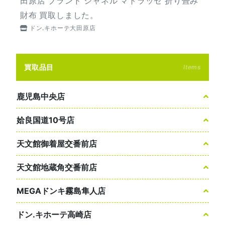
田原店 ブランド シャネル マトラッセ 折り畳み
財布 買取しました。
ドン.キホーテ大田原店
買取品目
Items
鹿児島中央店
姶良国道10号店
天文館御着屋交番前店
天文館地蔵角交番前店
MEGAドンキ霧島隼人店
ドン.キホーテ高崎店