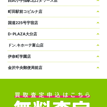
西武小手指駅北口タワーズ店
町田駅前コビルナ店
国道225号宇宿店
D-PLAZA大分店
ドン.キホーテ富山店
伊奈町学園店
金沢中央郵便局前店