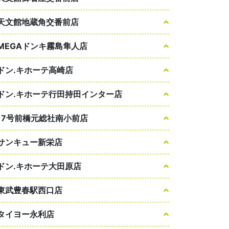
天文館地蔵角交番前店
MEGAドンキ霧島隼人店
ドン.キホーテ高崎店
ドン.キホーテ行田持田インター店
17号前橋元総社南小前店
サンキュー新栄店
ドン.キホーテ大田原店
東武豊春駅西口店
タイヨー永利店