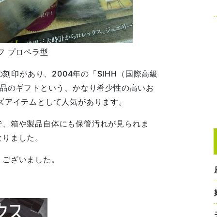
イフ プロペラ型
4」の刻印があり、2004年の「SIHH（国際高級
売品のギフトという、かなり希少性の高いお
ズアイテムとして人気があります。
で、箱や製品自体にも保管汚れが見られま
なりました。
うございました。