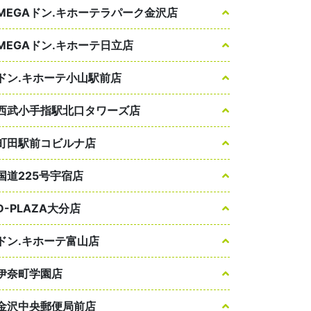
MEGAドン.キホーテラパーク金沢店
MEGAドン.キホーテ日立店
ドン.キホーテ小山駅前店
西武小手指駅北口タワーズ店
町田駅前コビルナ店
国道225号宇宿店
D-PLAZA大分店
ドン.キホーテ富山店
伊奈町学園店
金沢中央郵便局前店