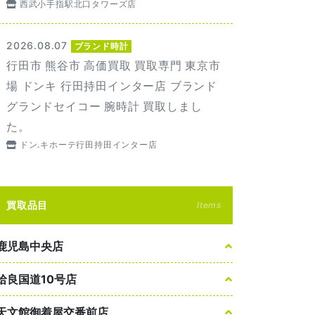
西武小手指駅北口タワーズ店
2026.08.07
ブランド時計
行田市 熊谷市 高価買取 買取専門 東京市
場 ドンキ 行田持田インター店 ブランド
グランドセイコー 腕時計 買取しまし
た。
ドン.キホーテ行田持田インター店
買取品目
Items
鹿児島中央店
姶良国道10号店
天文館御着屋交番前店