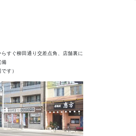
からすぐ柳田通り交差点角、店舗裏に
完備
場です）