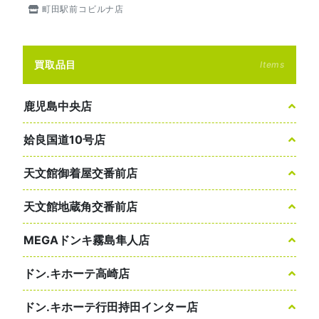
町田駅前コビルナ店
買取品目
Items
鹿児島中央店
姶良国道10号店
天文館御着屋交番前店
天文館地蔵角交番前店
MEGAドンキ霧島隼人店
ドン.キホーテ高崎店
ドン.キホーテ行田持田インター店