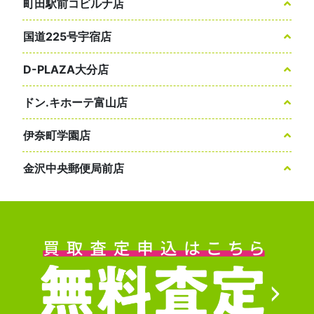
町田駅前コビルナ店
国道225号宇宿店
D-PLAZA大分店
ドン.キホーテ富山店
伊奈町学園店
金沢中央郵便局前店