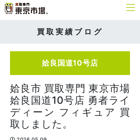
Tog
買取実績ブログ
姶良国道10号店
姶良市 買取専門 東京市場
姶良国道10号店 勇者ライ
ディーン フィギュア 買
取しました。
2026.05.09