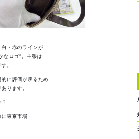
・白・赤のラインが
かなロゴ”。主張は
です。
期的に評価が戻るため
があります。
か？
前に東京市場