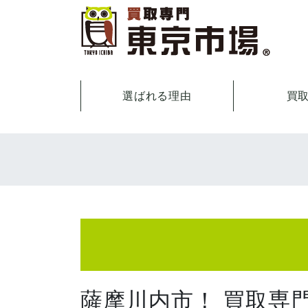
選ばれる理由
買
薩摩川内市！ 買取専