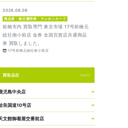
2026.08.08
商品券・株主優待券・テレホンカード
前橋市内 買取専門 東京市場 17号前橋元
総社南小前店 金券 全国百貨店共通商品
券 買取しました。
17号前橋元総社南小前店
買取品目
Items
鹿児島中央店
姶良国道10号店
天文館御着屋交番前店