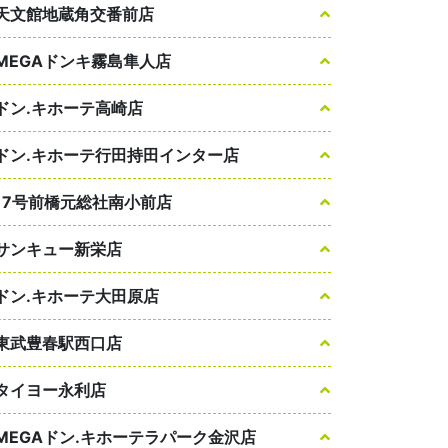
天文館地蔵角交番前店
MEGAドンキ霧島隼人店
ドン.キホーテ高崎店
ドン.キホーテ行田持田インター店
17号前橋元総社南小前店
サンキュー新栄店
ドン.キホーテ大田原店
東武豊春駅西口店
タイヨー永利店
MEGAドン.キホーテラパーク金沢店