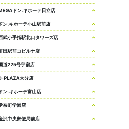
MEGAドン.キホーテ日立店
ドン.キホーテ小山駅前店
西武小手指駅北口タワーズ店
町田駅前コビルナ店
国道225号宇宿店
D-PLAZA大分店
ドン.キホーテ富山店
伊奈町学園店
金沢中央郵便局前店